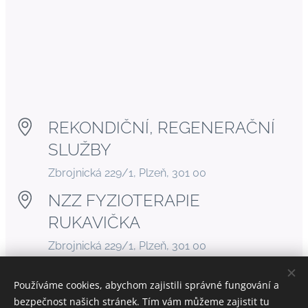
REKONDIČNÍ, REGENERAČNÍ
SLUŽBY
Zbrojnická 229/1, Plzeň, 301 00
NZZ FYZIOTERAPIE
RUKAVIČKA
Zbrojnická 229/1, Plzeň, 301 00
fyzioterapierukavicka@seznam.
Používáme cookies, abychom zajistili správné fungování a
cz
bezpečnost našich stránek. Tím vám můžeme zajistit tu