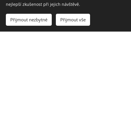
nejlepší zkušenost při jejich návštěvě.
@fyzioterapierukavicka
Přijmout nezbytné
Přijmout vše
+420 705 904 905
ODPOVĚDNÁ OSOBA
PhDr. Michal Rukavička, cert. DNSP
TIPY K PARKOVÁNÍ